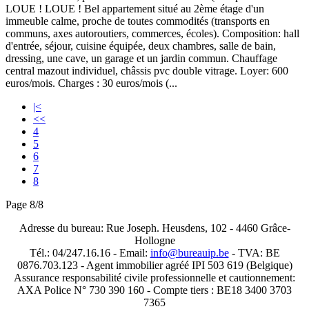
LOUE ! LOUE ! Bel appartement situé au 2ème étage d'un
immeuble calme, proche de toutes commodités (transports en
communs, axes autoroutiers, commerces, écoles). Composition: hall
d'entrée, séjour, cuisine équipée, deux chambres, salle de bain,
dressing, une cave, un garage et un jardin commun. Chauffage
central mazout individuel, châssis pvc double vitrage. Loyer: 600
euros/mois. Charges : 30 euros/mois (...
|<
<<
4
5
6
7
8
Page 8/8
Adresse du bureau: Rue Joseph. Heusdens, 102 - 4460 Grâce-
Hollogne
Tél.: 04/247.16.16 - Email:
info@bureauip.be
- TVA: BE
0876.703.123 - Agent immobilier agréé IPI 503 619 (Belgique)
Assurance responsabilité civile professionnelle et cautionnement:
AXA Police N° 730 390 160 - Compte tiers : BE18 3400 3703
7365