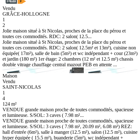
Vendu
GRÂCE-HOLLOGNE
1
2
Jolie maison situé à St Nicolas, proches de la place du pérou et
toutes ces commodités. RDC: 2 salon( 12.5...
Jolie maison situé à St Nicolas, proches de la place du pérou et
toutes ces commodités. RDC: 2 salon( 12.5m² et 13m²), cuisine non
équipée( 17m²), salle de bain (5m²) et wc indépendant + cour (23m²)
et jardin (180 m²) 1er étage: 2 chambres (12 m² et 12.5 m²) chassis
double vitrage chauffage central mazout PEB en attente ...
Maison
Vendu
SAINT-NICOLAS
1
4
124 m²
VENDUE grande maison proche de toutes commodités, spacieuse
et lumineuse. S/SOL: 3 caves ( 7.98 m²...
VENDUE grande maison proche de toutes commodités, spacieuse
et lumineuse. S/SOL: 3 caves ( 7.98 m², 20.09 m², 6.08 m²) REZ:
hall d'entrée (6m²), salle à manger (12.5 m²), salon (12.5 m²), cuisine
hyper équipée ( 15.5 m²), buanderie (5m²), wc indépendant +