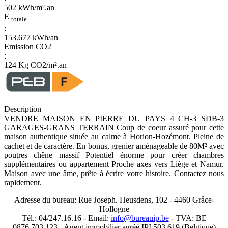
502 kWh/m².an
E
totale
:
153.677 kWh/an
Emission CO2
:
124 Kg CO2/m².an
Description
VENDRE MAISON EN PIERRE DU PAYS 4 CH-3 SDB-3
GARAGES-GRANS TERRAIN Coup de coeur assuré pour cette
maison authentique située au calme à Horion-Hozémont. Pleine de
cachet et de caractère. En bonus, grenier aménageable de 80M² avec
poutres chêne massif Potentiel énorme pour créer chambres
supplémentaires ou appartement Proche axes vers Liège et Namur.
Maison avec une âme, prête à écrire votre histoire. Contactez nous
rapidement.
Adresse du bureau: Rue Joseph. Heusdens, 102 - 4460 Grâce-
Hollogne
Tél.: 04/247.16.16 - Email:
info@bureauip.be
- TVA: BE
0876.703.123 - Agent immobilier agréé IPI 503 619 (Belgique)