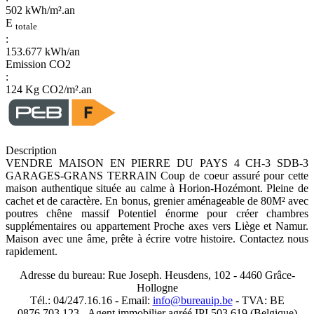
502 kWh/m².an
E
totale
:
153.677 kWh/an
Emission CO2
:
124 Kg CO2/m².an
Description
VENDRE MAISON EN PIERRE DU PAYS 4 CH-3 SDB-3
GARAGES-GRANS TERRAIN Coup de coeur assuré pour cette
maison authentique située au calme à Horion-Hozémont. Pleine de
cachet et de caractère. En bonus, grenier aménageable de 80M² avec
poutres chêne massif Potentiel énorme pour créer chambres
supplémentaires ou appartement Proche axes vers Liège et Namur.
Maison avec une âme, prête à écrire votre histoire. Contactez nous
rapidement.
Adresse du bureau: Rue Joseph. Heusdens, 102 - 4460 Grâce-
Hollogne
Tél.: 04/247.16.16 - Email:
info@bureauip.be
- TVA: BE
0876.703.123 - Agent immobilier agréé IPI 503 619 (Belgique)