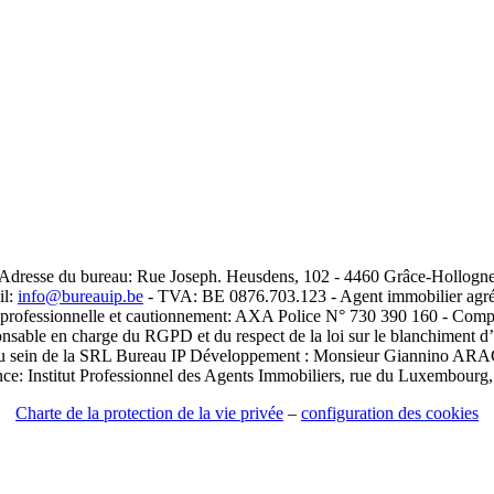
Adresse du bureau: Rue Joseph. Heusdens, 102 - 4460 Grâce-Hollogn
il:
info@bureauip.be
- TVA: BE 0876.703.123 - Agent immobilier agré
e professionnelle et cautionnement: AXA Police N° 730 390 160 - Com
nsable en charge du RGPD et du respect de la loi sur le blanchiment d’
au sein de la SRL Bureau IP Développement : Monsieur Giannino AR
nce: Institut Professionnel des Agents Immobiliers, rue du Luxembourg
Charte de la protection de la vie privée
–
configuration des cookies