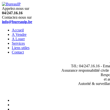
Appelez-nous sur
04/247.16.16
Contactez-nous sur
info@bureauip.be
Accueil
A Vendre
A Louer
Services
Liens utiles
Contact
Tél.: 04/247.16.16 - Ema
Assurance responsabilité civil
Respo
et 
Autorité & surveilla