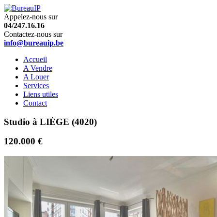
Appelez-nous sur
04/247.16.16
Contactez-nous sur
info@bureauip.be
Accueil
A Vendre
A Louer
Services
Liens utiles
Contact
Studio à LIÈGE (4020)
120.000 €