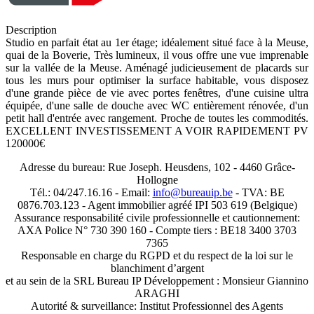
Description
Studio en parfait état au 1er étage; idéalement situé face à la Meuse,
quai de la Boverie, Très lumineux, il vous offre une vue imprenable
sur la vallée de la Meuse. Aménagé judicieusement de placards sur
tous les murs pour optimiser la surface habitable, vous disposez
d'une grande pièce de vie avec portes fenêtres, d'une cuisine ultra
équipée, d'une salle de douche avec WC entièrement rénovée, d'un
petit hall d'entrée avec rangement. Proche de toutes les commodités.
EXCELLENT INVESTISSEMENT A VOIR RAPIDEMENT PV
120000€
Adresse du bureau: Rue Joseph. Heusdens, 102 - 4460 Grâce-
Hollogne
Tél.: 04/247.16.16 - Email:
info@bureauip.be
- TVA: BE
0876.703.123 - Agent immobilier agréé IPI 503 619 (Belgique)
Assurance responsabilité civile professionnelle et cautionnement:
AXA Police N° 730 390 160 - Compte tiers : BE18 3400 3703
7365
Responsable en charge du RGPD et du respect de la loi sur le
blanchiment d’argent
et au sein de la SRL Bureau IP Développement : Monsieur Giannino
ARAGHI
Autorité & surveillance: Institut Professionnel des Agents