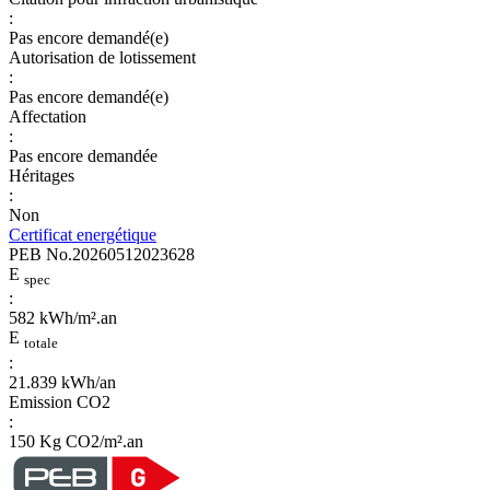
:
Pas encore demandé(e)
Autorisation de lotissement
:
Pas encore demandé(e)
Affectation
:
Pas encore demandée
Héritages
:
Non
Certificat energétique
PEB No.20260512023628
E
spec
:
582 kWh/m².an
E
totale
:
21.839 kWh/an
Emission CO2
:
150 Kg CO2/m².an